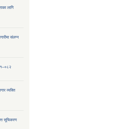
यताका लागि
ारीमा संलग्न
०८१–०८२
ार व्यक्ति
्ति सूचिकरण