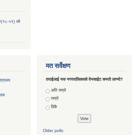
हरु(१८-५९) को
मत सर्वेक्षण
तपाईलाई यस नगरपालिकाको वेभसाईट कस्तो लाग्यो?
्त्रालय
Choices
अति राम्रो
रालय
राम्रो
ठिकै
Older polls