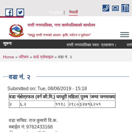
Skip to main content
English
नेपाली
राप्ती नगरपालिका, नगर कार्यपालिकाको कार्यालय
"समृद्ध राप्ती नगरको आधारः कृषि, पर्यटन र पुर्वाधार"
सूचना
राप्ती नगरपालिका स्वत: प्रकाशन।
राप्ती 
You are here
Home
»
परिचय
»
वार्ड प्रोफाइल
» वडा नं. २
वडा नं. २
Submitted on:
Tue, 08/06/2019 - 15:18
वडा नं
क्षेत्रफल (वर्ग की.मि.)
घरधुरी
महिला
पुरुष
जम्मा जनसख्या
२
६.२
११९८
२९८०
३२७१
६२५१
वडा सचिवः राज कुमारी वि.क.
मबाईल नं: 9762433168