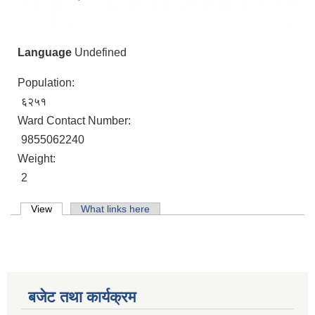
Language
Undefined
Population:
६२५१
Ward Contact Number:
9855062240
Weight:
2
Primary tabs
View
(active tab)
What links here
बजेट तथा कार्यक्रम