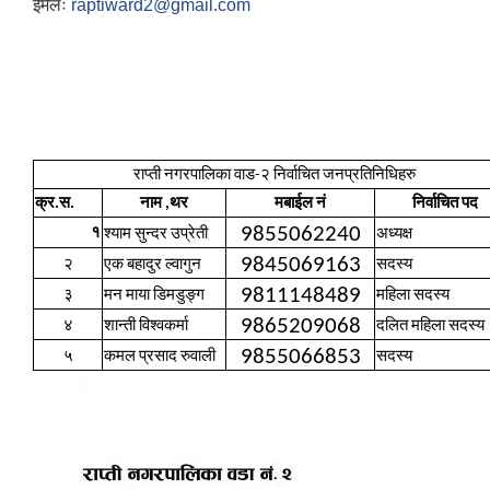
ईमेलः
raptiward2@gmail.com
राप्ती नगरपालिका वाड-२ निर्वाचित जनप्रतिनिधिहरु
क्र.स.
नाम ,थर
मबाईल नं
निर्वाचित पद
9855062240
१
श्याम सुन्दर उप्रेती
अध्यक्ष
9845069163
२
एक बहादुर ल्वागुन
सदस्य
9811148489
३
मन माया डिमडुङ्ग
महिला सदस्य
9865209068
४
शान्ती विश्वकर्मा
दलित महिला सदस्य
9855066853
५
कमल प्रसाद रुवाली
सदस्य