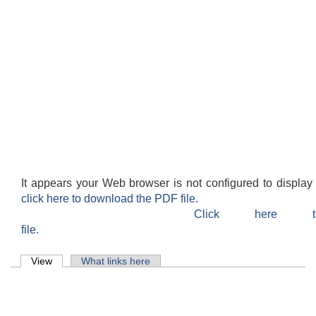
It appears your Web browser is not configured to display
click here to download the PDF file.
Click here 
file.
Primary tabs
View
(active tab)
What links here