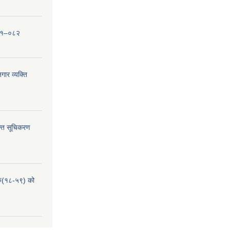
०८१–०८२
ार व्यक्ति
्ति सूचिकरण
हरु(१८-५९) को