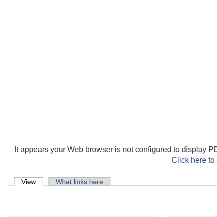
It appears your Web browser is not configured to display PD
Click here to
Primary tabs
View
(active tab)
What links here