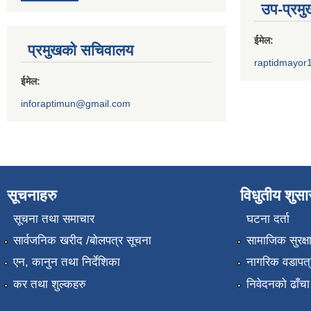
उप-प्रम
ईमेल:
प्रमुखको सचिवालय
raptidmayor
ईमेल:
inforaptimun@gmail.com
सूचनाहरु
विधुतीय शुस
सूचना तथा समाचार
घटना दर्ता
सार्वजनिक खरीद /बोलपत्र सूचना
सामाजिक सुरक्ष
एन, कानुन तथा निर्देशिका
नागरिक वडापत्
कर तथा शुल्कहरु
निवेदनको ढाँचा