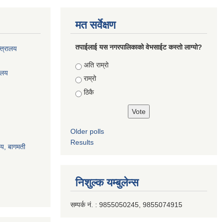
मत सर्वेक्षण
तपाईलाई यस नगरपालिकाको वेभसाईट कस्तो लाग्यो?
्त्रालय
Choices
अति राम्रो
रालय
राम्रो
ठिकै
Older polls
Results
ालय, बागमती
निशुल्क यम्बुलेन्स
सम्पर्क नं. : 9855050245, 9855074915