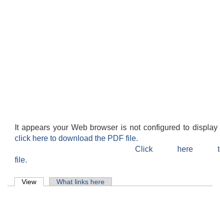
It appears your Web browser is not configured to display
click here to download the PDF file.
Click here 
file.
Primary tabs
View
(active tab)
What links here