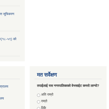
्ति सूचिकरण
हरु(१८-५९) को
मत सर्वेक्षण
तपाईलाई यस नगरपालिकाको वेभसाईट कस्तो लाग्यो?
्त्रालय
Choices
अति राम्रो
रालय
राम्रो
ठिकै