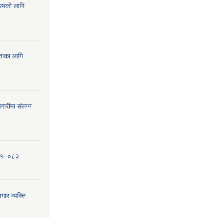
्रमको लागि
यताका लागि
ारीमा संलग्न
०८१–०८२
ार व्यक्ति