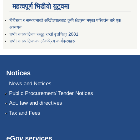
महत्वपूर्ण भिडीयो युटूवमा
विविधता र सम्भावनाको आँखीझ्यालबाट कृषि क्षेत्रमा भएका परिवर्तन बारे एक
अध्ययन
राप्ती नगरपालिका समृद्ध राप्ती वृत्तचित्र 2081
राप्ती नगरपालिकाका लोकप्रिय कार्यक्रमहरु
Notices
News and Notices
Public Procurement/ Tender Notices
Act, law and directives
Tax and Fees
eGov services