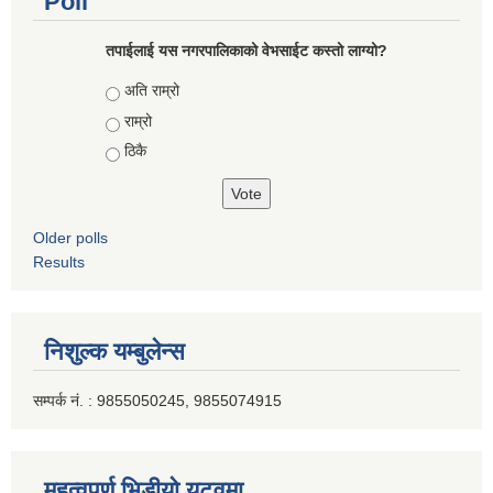
Poll
तपाईलाई यस नगरपालिकाको वेभसाईट कस्तो लाग्यो?
Choices
अति राम्रो
राम्रो
ठिकै
Older polls
Results
निशुल्क यम्बुलेन्स
सम्पर्क नं. : 9855050245, 9855074915
महत्वपूर्ण भिडीयो युटूवमा