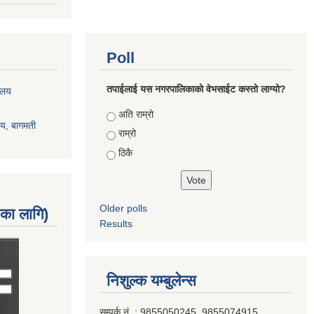
Poll
तपाईलाई यस नगरपालिकाको वेभसाईट कस्तो लाग्यो?
रालय
Choices
अति राम्रो
ालय, बागमती
राम्रो
ठिकै
Older polls
नका लागि)
Results
निशुल्क यम्बुलेन्स
सम्पर्क नं. : 9855050245, 9855074915