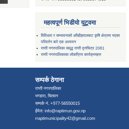
महत्वपूर्ण भिडीयो युटूवमा
विविधता र सम्भावनाको आँखीझ्यालबाट कृषि क्षेत्रमा भएका
परिवर्तन बारे एक अध्ययन
राप्ती नगरपालिका समृद्ध राप्ती वृत्तचित्र 2081
राप्ती नगरपालिकाका लोकप्रिय कार्यक्रमहरु
सम्पर्क ठेगाना
राप्ती नगरपालिका
भण्डारा, चितवन
सम्पर्क नं. +977-56550015
ईमेल:
info@raptimun.gov.np
rraptimunicipality42@gmail.com