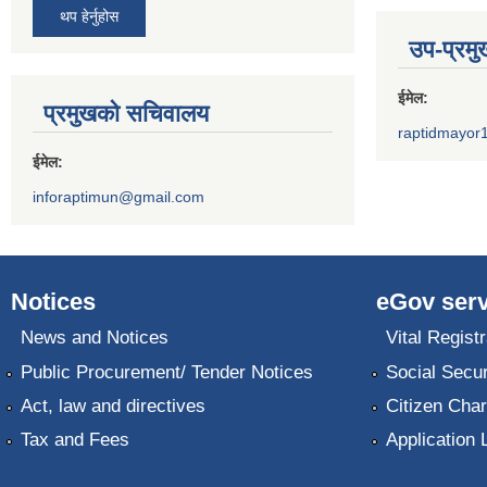
थप हेर्नुहोस
उप-प्रम
ईमेल:
प्रमुखको सचिवालय
raptidmayor
ईमेल:
inforaptimun@gmail.com
Notices
eGov serv
News and Notices
Vital Registr
Public Procurement/ Tender Notices
Social Secur
Act, law and directives
Citizen Char
Tax and Fees
Application 