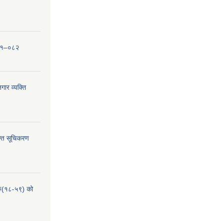
०८१–०८२
ार व्यक्ति
्ति सूचिकरण
हरु(१८-५९) को