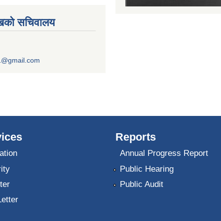
ुखको सचिवालय
1@gmail.com
ices
Reports
ation
Annual Progress Report
ity
Public Hearing
ter
Public Audit
Letter