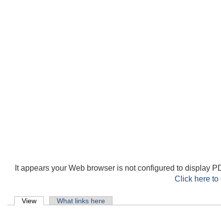
It appears your Web browser is not configured to display PD
Click here to
Primary tabs
View
(active tab)
What links here