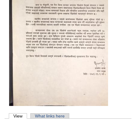
Primary tabs
View
(active tab)
What links here