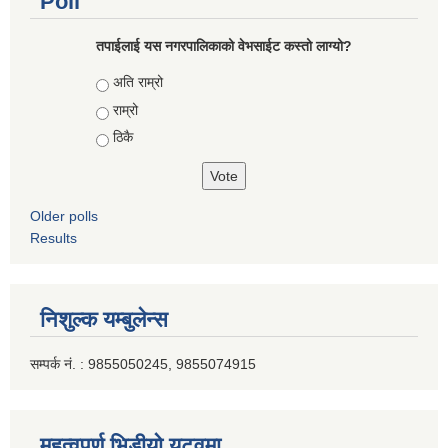
Poll
तपाईलाई यस नगरपालिकाको वेभसाईट कस्तो लाग्यो?
Choices
अति राम्रो
राम्रो
ठिकै
Older polls
Results
निशुल्क यम्बुलेन्स
सम्पर्क नं. : 9855050245, 9855074915
महत्वपूर्ण भिडीयो युटूवमा