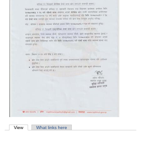
Primary tabs
View
(active tab)
What links here