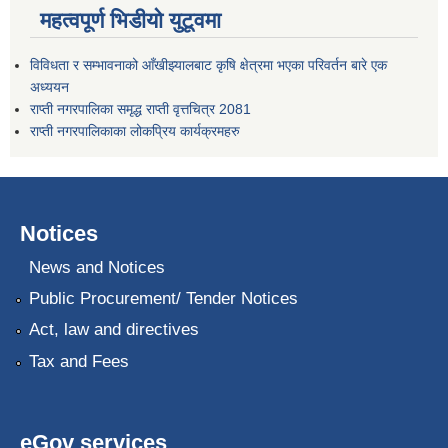
महत्वपूर्ण भिडीयो युटूवमा
विविधता र सम्भावनाको आँखीझ्यालबाट कृषि क्षेत्रमा भएका परिवर्तन बारे एक
अध्ययन
राप्ती नगरपालिका समृद्ध राप्ती वृत्तचित्र 2081
राप्ती नगरपालिकाका लोकप्रिय कार्यक्रमहरु
Notices
News and Notices
Public Procurement/ Tender Notices
Act, law and directives
Tax and Fees
eGov services