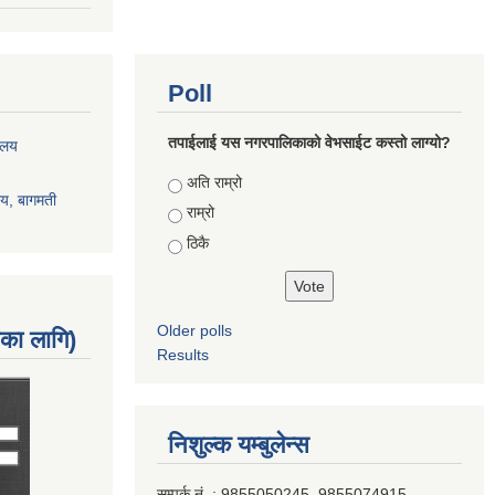
Poll
तपाईलाई यस नगरपालिकाको वेभसाईट कस्तो लाग्यो?
रालय
Choices
अति राम्रो
ालय, बागमती
राम्रो
ठिकै
Older polls
नका लागि)
Results
निशुल्क यम्बुलेन्स
सम्पर्क नं. : 9855050245, 9855074915