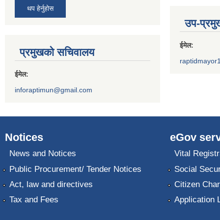
थप हेर्नुहोस
उप-प्रम
ईमेल:
प्रमुखको सचिवालय
raptidmayor
ईमेल:
inforaptimun@gmail.com
Notices
eGov serv
News and Notices
Vital Registr
Public Procurement/ Tender Notices
Social Secur
Act, law and directives
Citizen Char
Tax and Fees
Application 