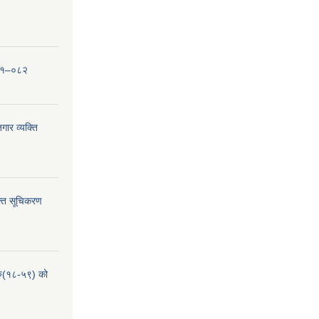
०८१–०८२
ार व्यक्ति
्ति सूचिकरण
हरु(१८-५९) को