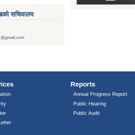
ुखको सचिवालय
1@gmail.com
ices
Reports
ation
Annual Progress Report
ity
Public Hearing
ter
Public Audit
Letter