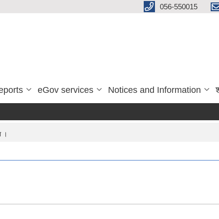
056-550015
eports
eGov services
Notices and Information
ा ।