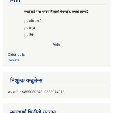
Poll
तपाईलाई यस नगरपालिकाको वेभसाईट कस्तो लाग्यो?
Choices
अति राम्रो
राम्रो
ठिकै
Older polls
Results
निशुल्क यम्बुलेन्स
सम्पर्क नं. : 9855050245, 9855074915
महत्वपूर्ण भिडीयो युटूवमा