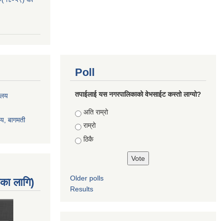
Poll
तपाईलाई यस नगरपालिकाको वेभसाईट कस्तो लाग्यो?
रालय
Choices
अति राम्रो
ालय, बागमती
राम्रो
ठिकै
Older polls
नका लागि)
Results