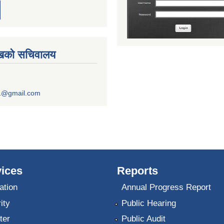
ुखको सचिवालय
1@gmail.com
ices
Reports
ation
Annual Progress Report
ity
Public Hearing
ter
Public Audit