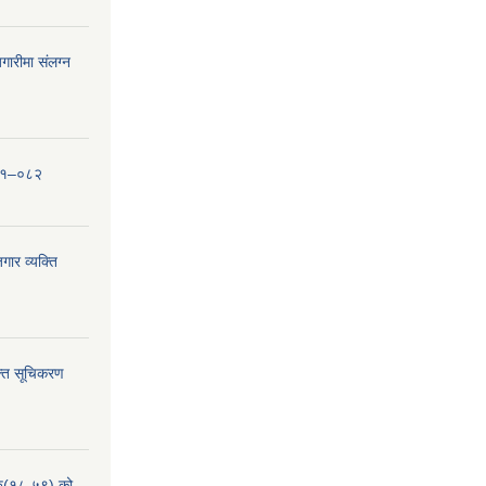
ारीमा संलग्न
०८१–०८२
ार व्यक्ति
्ति सूचिकरण
हरु(१८-५९) को