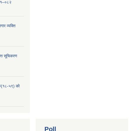
०८१–०८२
ार व्यक्ति
्ति सूचिकरण
हरु(१८-५९) को
Poll