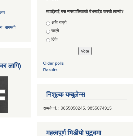
तपाईलाई यस नगरपालिकाको वेभसाईट कस्तो लाग्यो?
रालय
Choices
अति राम्रो
ालय, बागमती
राम्रो
ठिकै
Older polls
नका लागि)
Results
निशुल्क यम्बुलेन्स
सम्पर्क नं. : 9855050245, 9855074915
महत्वपूर्ण भिडीयो युटूवमा