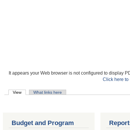
It appears your Web browser is not configured to display PD
Click here to
Primary tabs
View
(active tab)
What links here
Budget and Program
Report