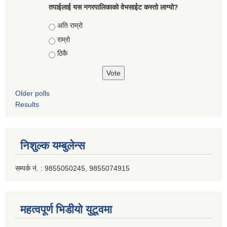
तपाईलाई यस नगरपालिकाको वेभसाईट कस्तो लाग्यो?
Choices
अति राम्रो
राम्रो
ठिकै
Older polls
Results
निशुल्क यम्बुलेन्स
सम्पर्क नं. : 9855050245, 9855074915
महत्वपूर्ण भिडीयो युटूवमा