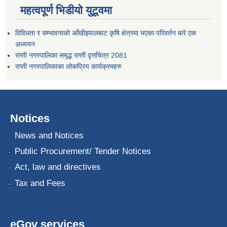
महत्वपूर्ण भिडीयो युटूवमा
विविधता र सम्भावनाको आँखीझ्यालबाट कृषि क्षेत्रमा भएका परिवर्तन बारे एक
अध्ययन
राप्ती नगरपालिका समृद्ध राप्ती वृत्तचित्र 2081
राप्ती नगरपालिकाका लोकप्रिय कार्यक्रमहरु
Notices
News and Notices
Public Procurement/ Tender Notices
Act, law and directives
Tax and Fees
eGov services