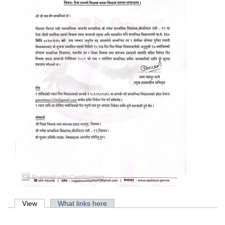
Primary tabs
View
(active tab)
What links here