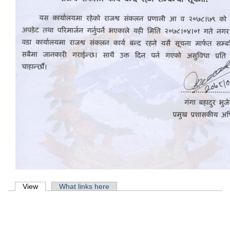
Primary tabs
View
(active tab)
What links here