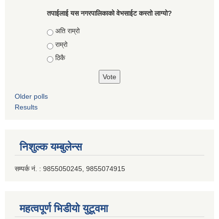
तपाईलाई यस नगरपालिकाको वेभसाईट कस्तो लाग्यो?
Choices
अति राम्रो
राम्रो
ठिकै
Older polls
Results
निशुल्क यम्बुलेन्स
सम्पर्क नं. : 9855050245, 9855074915
महत्वपूर्ण भिडीयो युटूवमा