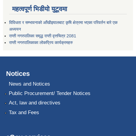
महत्वपूर्ण भिडीयो युटूवमा
विविधता र सम्भावनाको आँखीझ्यालबाट कृषि क्षेत्रमा भएका परिवर्तन बारे एक
अध्ययन
राप्ती नगरपालिका समृद्ध राप्ती वृत्तचित्र 2081
राप्ती नगरपालिकाका लोकप्रिय कार्यक्रमहरु
Notices
News and Notices
Public Procurement/ Tender Notices
Act, law and directives
Tax and Fees