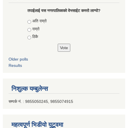
तपाईलाई यस नगरपालिकाको वेभसाईट कस्तो लाग्यो?
Choices
अति राम्रो
राम्रो
ठिकै
Older polls
Results
निशुल्क यम्बुलेन्स
सम्पर्क नं. : 9855050245, 9855074915
महत्वपूर्ण भिडीयो युटूवमा