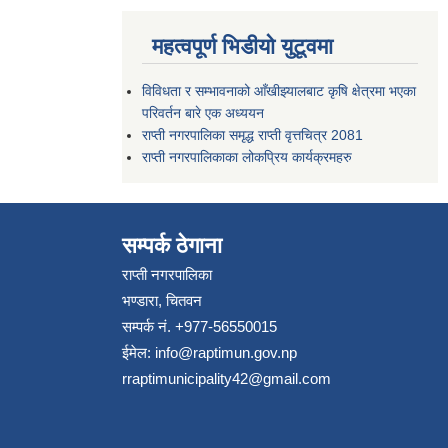
महत्वपूर्ण भिडीयो युटूवमा
विविधता र सम्भावनाको आँखीझ्यालबाट कृषि क्षेत्रमा भएका
परिवर्तन बारे एक अध्ययन
राप्ती नगरपालिका समृद्ध राप्ती वृत्तचित्र 2081
राप्ती नगरपालिकाका लोकप्रिय कार्यक्रमहरु
सम्पर्क ठेगाना
राप्ती नगरपालिका
भण्डारा, चितवन
सम्पर्क नं. +977-56550015
ईमेल:
info@raptimun.gov.np
rraptimunicipality42@gmail.com