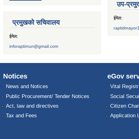
उप-प्रम
ईमेल:
प्रमुखको सचिवालय
raptidmayor
ईमेल:
inforaptimun@gmail.com
Notices
eGov serv
News and Notices
Vital Registr
Public Procurement/ Tender Notices
Social Secur
Act, law and directives
Citizen Char
Tax and Fees
Application 