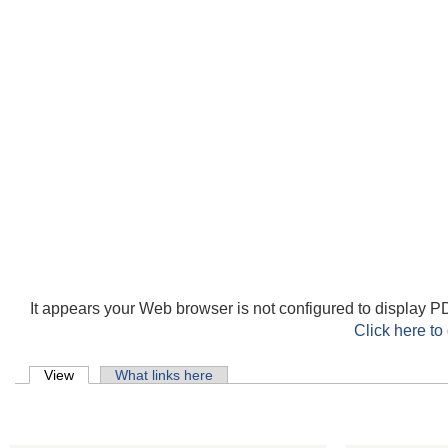
It appears your Web browser is not configured to display PD
Click here to
Primary tabs
View
(active tab)
What links here