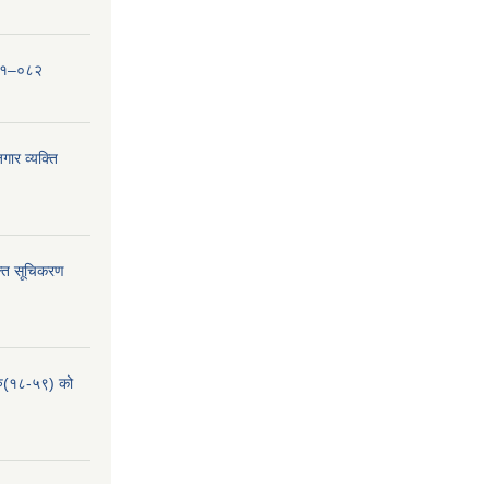
०८१–०८२
ार व्यक्ति
्ति सूचिकरण
हरु(१८-५९) को