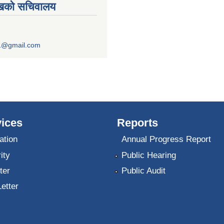
ुखको सचिवालय
1@gmail.com
ices
Reports
ation
Annual Progress Report
ity
Public Hearing
ter
Public Audit
Letter