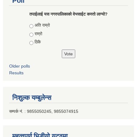
Poll
तपाईलाई यस नगरपालिकाको वेभसाईट कस्तो लाग्यो?
Choices
अति राम्रो
राम्रो
ठिकै
Older polls
Results
निशुल्क यम्बुलेन्स
सम्पर्क नं. : 9855050245, 9855074915
महत्वपूर्ण भिडीयो युटूवमा