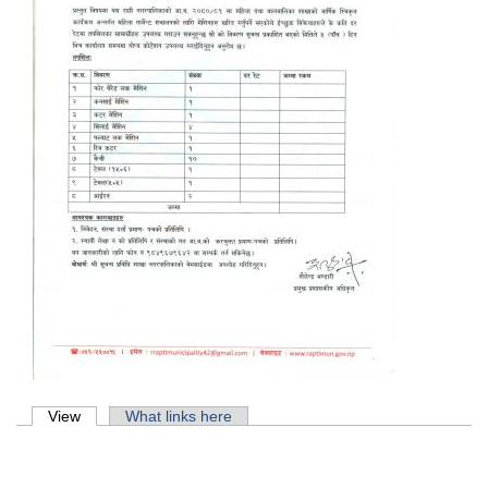
Primary tabs
View
(active tab)
What links here