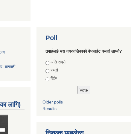
Poll
तपाईलाई यस नगरपालिकाको वेभसाईट कस्तो लाग्यो?
रालय
Choices
अति राम्रो
ालय, बागमती
राम्रो
ठिकै
Older polls
नका लागि)
Results
निशुल्क यम्बुलेन्स