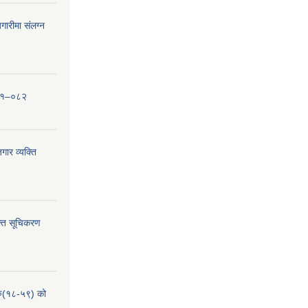
ारीमा संलग्न
०८१–०८२
ार व्यक्ति
्ति सूचिकरण
हरु(१८-५९) को