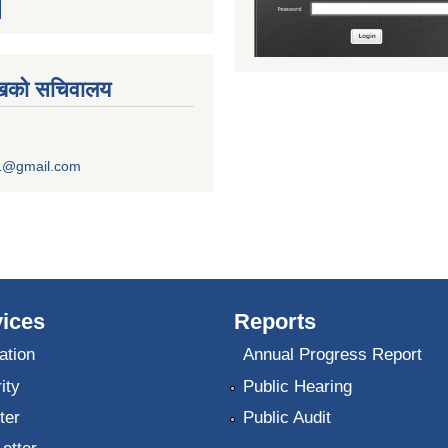
ुखको सचिवालय
1@gmail.com
ices
Reports
ation
Annual Progress Report
ity
Public Hearing
ter
Public Audit