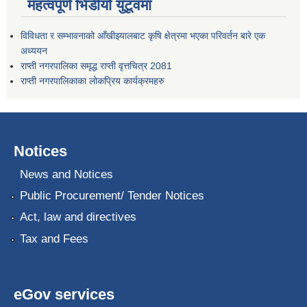
महत्वपूर्ण भिडीयो युटूवमा
विविधता र सम्भावनाको आँखीझ्यालबाट कृषि क्षेत्रमा भएका परिवर्तन बारे एक
अध्ययन
राप्ती नगरपालिका समृद्ध राप्ती वृत्तचित्र 2081
राप्ती नगरपालिकाका लोकप्रिय कार्यक्रमहरु
Notices
News and Notices
Public Procurement/ Tender Notices
Act, law and directives
Tax and Fees
eGov services