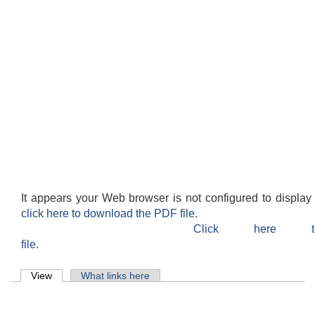
It appears your Web browser is not configured to display
click here to download the PDF file.
Click here 
file.
Primary tabs
View
(active tab)
What links here