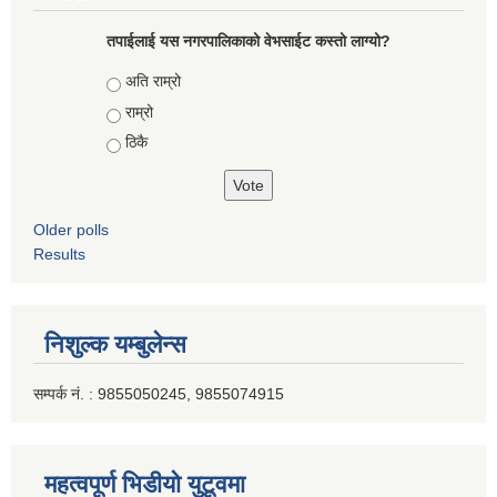
तपाईलाई यस नगरपालिकाको वेभसाईट कस्तो लाग्यो?
Choices
अति राम्रो
राम्रो
ठिकै
Older polls
Results
निशुल्क यम्बुलेन्स
सम्पर्क नं. : 9855050245, 9855074915
महत्वपूर्ण भिडीयो युटूवमा