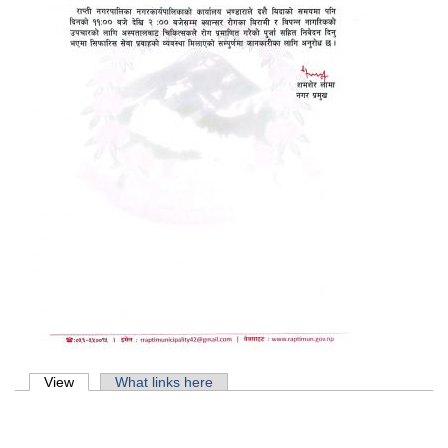
Primary tabs
View
(active tab)
What links here