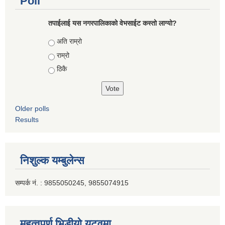
Poll
तपाईलाई यस नगरपालिकाको वेभसाईट कस्तो लाग्यो?
Choices
अति राम्रो
राम्रो
ठिकै
Older polls
Results
निशुल्क यम्बुलेन्स
सम्पर्क नं. : 9855050245, 9855074915
महत्वपूर्ण भिडीयो युटूवमा